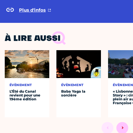
Plus d'infos
À LIRE AUSSI
ÉVÈNEMENT
ÉVÈNEMENT
ÉVÈNEMEN
L’Été du Canal
Baba Yaga la
« Lisbonn
revient pour une
sorcière
Story » : c
19ème édition
plein air a
Françoise 