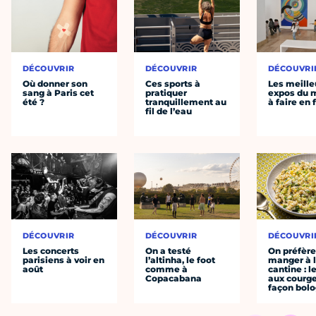
DÉCOUVRIR
DÉCOUVRIR
DÉCOUVRI
Où donner son
Ces sports à
Les meille
sang à Paris cet
pratiquer
expos du
été ?
tranquillement au
à faire en 
fil de l’eau
DÉCOUVRIR
DÉCOUVRIR
DÉCOUVRI
Les concerts
On a testé
On préfèr
parisiens à voir en
l’altinha, le foot
manger à 
août
comme à
cantine : l
Copacabana
aux courge
façon bol