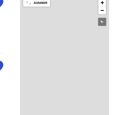
+
AGRANDIR
−