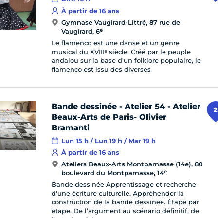
À partir de 16 ans
Gymnase Vaugirard-Littré, 87 rue de
e
Vaugirard, 6
Le flamenco est une danse et un genre
musical du XVIIIᵉ siècle. Créé par le peuple
andalou sur la base d'un folklore populaire, le
flamenco est issu des diverses
Bande dessinée - Atelier 54 - Atelier
2
Beaux-Arts de Paris- Olivier
Bramanti
Lun 15 h / Lun 19 h / Mar 19 h
À partir de 16 ans
Ateliers Beaux-Arts Montparnasse (14e), 80
e
boulevard du Montparnasse, 14
Bande dessinée Apprentissage et recherche
d'une écriture culturelle. Appréhender la
construction de la bande dessinée. Étape par
étape. De l’argument au scénario définitif, de