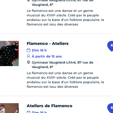
Gymnase Vaugirard-Littré, 87 rue de
e
Vaugirard, 6
Le flamenco est une danse et un genre
musical du XVIIIᵉ siècle. Créé par le peuple
andalou sur la base d'un folklore populaire, le
flamenco est issu des diverses
Flamenco - Ateliers
6
Dim 16 h
À partir de 15 ans
Gymnase Vaugirard-Littré, 87 rue de
e
Vaugirard, 6
Le flamenco est une danse et un genre
musical du XVIIIᵉ siècle. Créé par le peuple
andalou sur la base d'un folklore populaire, le
flamenco est issu des diverses
Ateliers de Flamenco
6
Dim 16 h