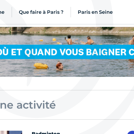
ne
Que faire à Paris ?
Paris en Seine
ne information
ne actualité
ne activité
n lieu
n évènement
Badminton