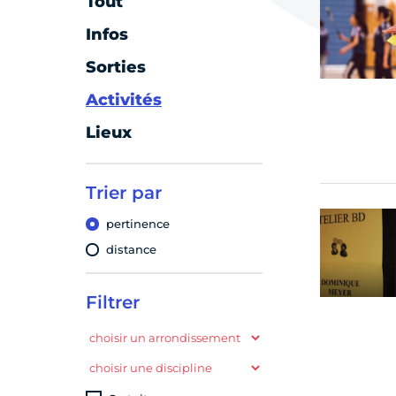
Tout
u
Infos
u
Sorties
Activités
u
Lieux
u
Trier par
pertinence
distance
Filtrer
choisir un arrondissement
u
choisir une discipline