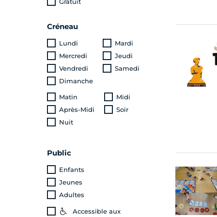
Gratuit
Créneau
Lundi
Mardi
Mercredi
Jeudi
Vendredi
Samedi
Dimanche
Matin
Midi
Après-Midi
Soir
Nuit
Public
Enfants
Jeunes
Adultes
Accessible aux