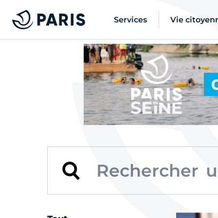
Services
Vie citoyen
u
u
u
u
u