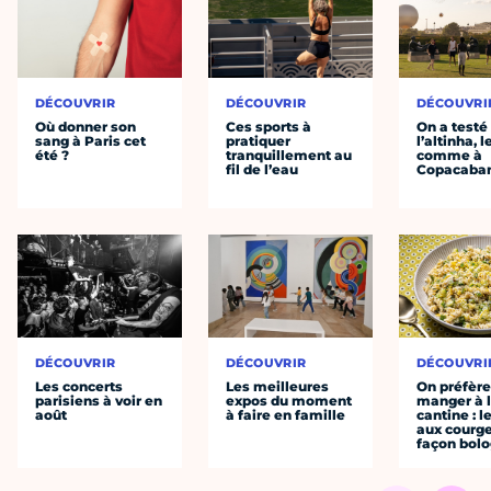
DÉCOUVRIR
DÉCOUVRIR
DÉCOUVRI
Où donner son
Ces sports à
On a testé
sang à Paris cet
pratiquer
l’altinha, l
été ?
tranquillement au
comme à
fil de l’eau
Copacaba
DÉCOUVRIR
DÉCOUVRIR
DÉCOUVRI
Les concerts
Les meilleures
On préfèr
parisiens à voir en
expos du moment
manger à 
août
à faire en famille
cantine : l
aux courge
façon bol