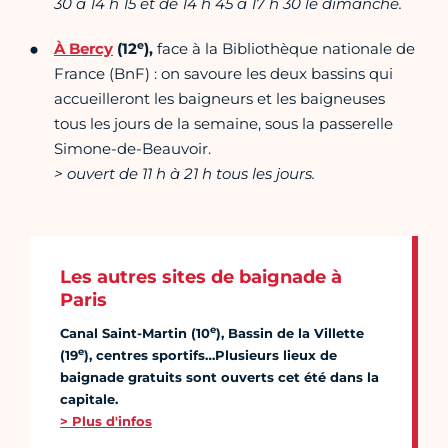
30 à 14 h 15 et de 14 h 45 à 17 h 30 le dimanche.
e
À Bercy
(12
),
face à la Bibliothèque nationale de
France (BnF) : on savoure les deux bassins qui
accueilleront les baigneurs et les baigneuses
tous les jours de la semaine, sous la passerelle
Simone-de-Beauvoir.
> ouvert de 11 h à 21 h tous les jours.
Les autres sites de baignade à
Paris
e
Canal Saint-Martin (10
), Bassin de la Villette
e
(19
), centres sportifs…Plusieurs lieux de
baignade gratuits sont ouverts cet été dans la
capitale.
> Plus d'infos