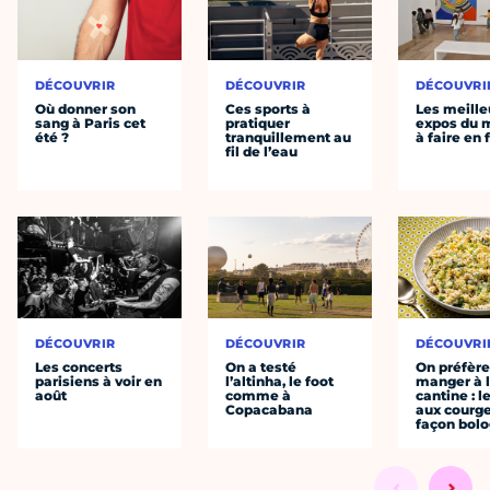
DÉCOUVRIR
DÉCOUVRIR
DÉCOUVRI
Où donner son
Ces sports à
Les meille
sang à Paris cet
pratiquer
expos du
été ?
tranquillement au
à faire en 
fil de l’eau
DÉCOUVRIR
DÉCOUVRIR
DÉCOUVRI
Les concerts
On a testé
On préfèr
parisiens à voir en
l’altinha, le foot
manger à 
août
comme à
cantine : l
Copacabana
aux courge
façon bol