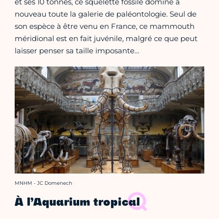
et ses 10 tonnes, ce squelette fossile domine à
nouveau toute la galerie de paléontologie. Seul de
son espèce à être venu en France, ce mammouth
méridional est en fait juvénile, malgré ce que peut
laisser penser sa taille imposante…
Crédit photo :
MNHM - JC Domenech
À l’Aquarium tropical