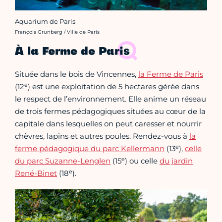
Aquarium de Paris
Crédit photo :
François Grunberg / Ville de Paris
À la Ferme de Paris
Située dans le bois de Vincennes,
la Ferme de Paris
e
(12
) est une exploitation de 5 hectares gérée dans
le respect de l’environnement. Elle anime un réseau
de trois fermes pédagogiques situées au cœur de la
capitale dans lesquelles on peut caresser et nourrir
chèvres, lapins et autres poules. Rendez-vous à
la
e
ferme pédagogique du parc Kellermann
(13
),
celle
e
du parc Suzanne-Lenglen
(15
) ou celle
du jardin
e
René-Binet
(18
).