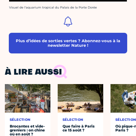
Crédit photo :
Visuel de l'aquarium tropical du Palais de la Porte Dorée
Plus d’idées de sorties vertes ? Abonnez-vous à la
newsletter Nature !
À LIRE AUSSI
SÉLECTION
SÉLECTION
SÉLECTIO
Brocantes et vide-
Que faire à Paris
Où pique-n
greniers : on chine
ce 15 août ?
Paris ?
où en août ?