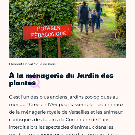
Crédit photo :
Clement Dorval / Ville de Paris
À la ménagerie du Jardin des
plantes
C’est l’un des plus anciens jardins zoologiques au
monde ! Créé en 1794 pour rassembler les animaux
de la ménagerie royale de Versailles et les animaux
confisqués des forains (la Commune de Paris
interdit alors les spectacles d’animaux dans les
rues). La ménagerie présente dans un parc de plus