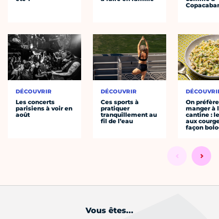
Copacaba
DÉCOUVRIR
DÉCOUVRIR
DÉCOUVRI
Les concerts
Ces sports à
On préfèr
parisiens à voir en
pratiquer
manger à 
août
tranquillement au
cantine : l
fil de l’eau
aux courge
façon bol
Vous êtes...