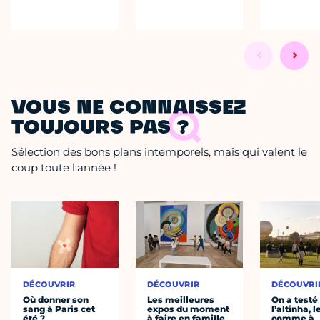
VOUS NE CONNAISSEZ
TOUJOURS PAS ?
Sélection des bons plans intemporels, mais qui valent le
coup toute l'année !
DÉCOUVRIR
DÉCOUVRIR
DÉCOUVRI
Où donner son
Les meilleures
On a testé
sang à Paris cet
expos du moment
l’altinha, l
été ?
à faire en famille
comme à