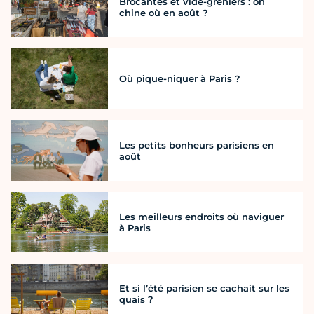
Brocantes et vide-greniers : on
chine où en août ?
Où pique-niquer à Paris ?
Les petits bonheurs parisiens en
août
Les meilleurs endroits où naviguer
à Paris
Et si l’été parisien se cachait sur les
quais ?