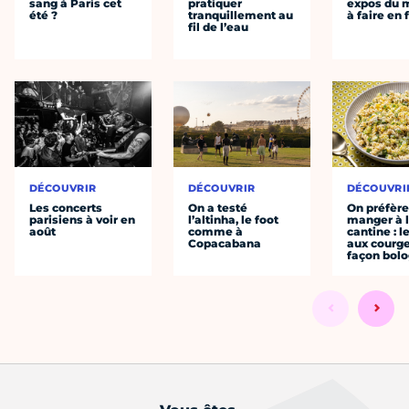
sang à Paris cet
pratiquer
expos du
été ?
tranquillement au
à faire en 
fil de l’eau
DÉCOUVRIR
DÉCOUVRIR
DÉCOUVRI
Les concerts
On a testé
On préfèr
parisiens à voir en
l’altinha, le foot
manger à 
août
comme à
cantine : l
Copacabana
aux courge
façon bol