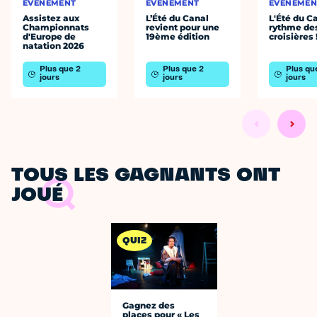
ÉVÈNEMENT
ÉVÈNEMENT
ÉVÈNEMEN
Assistez aux
L’Été du Canal
L'Été du C
Championnats
revient pour une
rythme de
d'Europe de
19ème édition
croisières 
natation 2026
Plus que 2
Plus que 2
Plus qu
jours
jours
jours
TOUS LES GAGNANTS ONT
JOUÉ
Gagnez des
places pour « Les