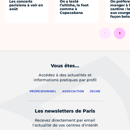
Les concerts
On a testé
On préfèr
parisiens à voir en
l’altinha, le foot
manger à 
août
comme à
cantine : l
Copacabana
aux courge
façon bol
Vous êtes...
Accédez à des actualités et
informations pratiques par profil
PROFESSIONNEL
ASSOCIATION
JEUNE
Les newsletters de Paris
Recevez directement par email
l'actualité de vos centres d'intérêt