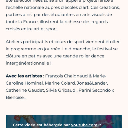
été sélectionnées suite à un appel à projets lancé à
l’échelle nationale auprès d'écoles d'art. Ces créations,
portées ainsi par des étudiant·es en arts visuels de
toute la France, illustrent la richesse des regards
croisés entre art et sport.
Ateliers participatifs et cours de sport viennent étoffer
le programme en journée. Le dimanche, le festival se
clôture en patins avec une grande roller dance
intergénérationnelle !
Avec les artistes
: François Chaignaud & Marie-
Caroline Hominal, Marine Colard, Jonas&Lander,
Catherine Gaudet, Silvia Gribaudi, Parini Secondo x
Bienoise…
Vidéo Youtube
Cette vidéo est hébergée par
youtube.com