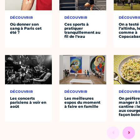
DÉCOUVRIR
DÉCOUVRIR
DÉCOUVRI
Où donner son
Ces sports à
On a testé
sang à Paris cet
pratiquer
l’altinha, l
été ?
tranquillement au
comme à
fil de l’eau
Copacaba
DÉCOUVRIR
DÉCOUVRIR
DÉCOUVRI
Les concerts
Les meilleures
On préfèr
parisiens à voir en
expos du moment
manger à 
août
à faire en famille
cantine : l
aux courge
façon bol