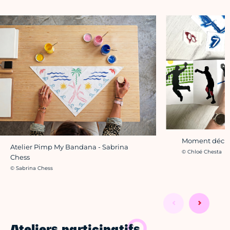
Moment décisi
Atelier Pimp My Bandana - Sabrina
Crédit photo :
© Chloé Chesta
Chess
Crédit photo :
© Sabrina Chess
Ateliers participatifs