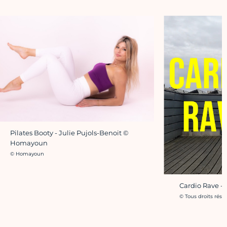
Pilates Booty - Julie Pujols-Benoit ©
Homayoun
Crédit photo :
© Homayoun
Cardio Rave - 
Crédit photo :
© Tous droits rése