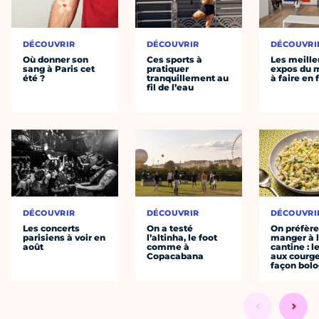
DÉCOUVRIR
DÉCOUVRIR
DÉCOUVRI
Où donner son
Ces sports à
Les meille
sang à Paris cet
pratiquer
expos du
été ?
tranquillement au
à faire en 
fil de l’eau
DÉCOUVRIR
DÉCOUVRIR
DÉCOUVRI
Les concerts
On a testé
On préfèr
parisiens à voir en
l’altinha, le foot
manger à 
août
comme à
cantine : l
Copacabana
aux courge
façon bol