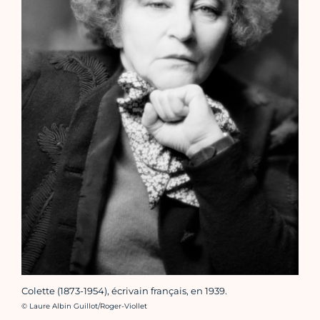
Colette (1873-1954), écrivain français, en 1939.
Crédit photo :
© Laure Albin Guillot/Roger-Viollet