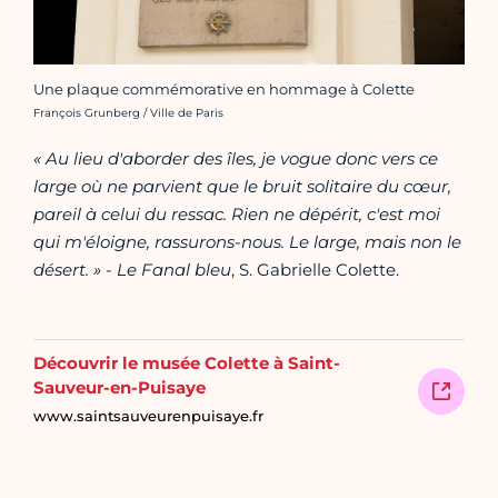
Une plaque commémorative en hommage à Colette
Crédit photo :
François Grunberg / Ville de Paris
« Au lieu d'aborder des îles, je vogue donc vers ce
large où ne parvient que le bruit solitaire du cœur,
pareil à celui du ressac. Rien ne dépérit, c'est moi
qui m'éloigne, rassurons-nous. Le large, mais non le
désert. »
-
Le Fanal bleu
, S. Gabrielle Colette.
Découvrir le musée Colette à Saint-
Sauveur-en-Puisaye
www.saintsauveurenpuisaye.fr