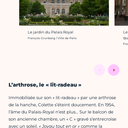
Le jardin du Palais Royal
Le
qu
Crédit photo :
François Grunberg / Ville de Paris
Cré
Fra
L’arthrose, le « lit-radeau »
Immobilisée sur son « lit-radeau » par une arthrose
de la hanche, Colette s’éteint doucement. En 1954,
l’âme du Palais-Royal n’est plus… Sur le balcon de
son ancienne chambre, un « C » gravé s’entrecroise
avec un soleil.
« Joyau tout en or »
comme la