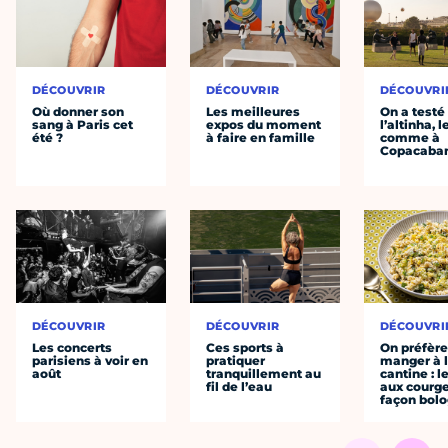
DÉCOUVRIR
DÉCOUVRIR
DÉCOUVRI
Où donner son
Les meilleures
On a testé
sang à Paris cet
expos du moment
l’altinha, l
été ?
à faire en famille
comme à
Copacaba
DÉCOUVRIR
DÉCOUVRIR
DÉCOUVRI
Les concerts
Ces sports à
On préfèr
parisiens à voir en
pratiquer
manger à 
août
tranquillement au
cantine : l
fil de l’eau
aux courge
façon bol