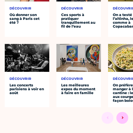
DÉCOUVRIR
DÉCOUVRIR
DÉCOUVRI
Où donner son
Ces sports à
On a testé
sang à Paris cet
pratiquer
l’altinha, l
été ?
tranquillement au
comme à
fil de l’eau
Copacaba
DÉCOUVRIR
DÉCOUVRIR
DÉCOUVRI
Les concerts
Les meilleures
On préfèr
parisiens à voir en
expos du moment
manger à 
août
à faire en famille
cantine : l
aux courge
façon bol