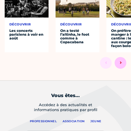
DÉCOUVRIR
DÉCOUVRIR
DÉCOUVRI
Les concerts
On a testé
On préfèr
parisiens à voir en
l’altinha, le foot
manger à 
août
comme à
cantine : l
Copacabana
aux courge
façon bol
Vous êtes...
Accédez à des actualités et
informations pratiques par profil
PROFESSIONNEL
ASSOCIATION
JEUNE