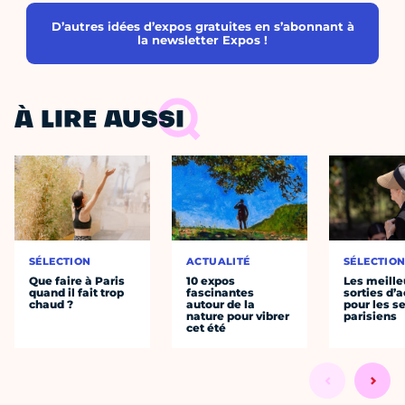
D’autres idées d’expos gratuites en s’abonnant à
la newsletter Expos !
À LIRE AUSSI
SÉLECTION
ACTUALITÉ
SÉLECTIO
Que faire à Paris
10 expos
Les meille
quand il fait trop
fascinantes
sorties d’
chaud ?
autour de la
pour les s
nature pour vibrer
parisiens
cet été