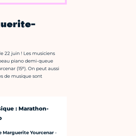
uerite-
 22 juin ! Les musiciens
le beau piano demi-queue
e
rcenar (15
). On peut aussi
les de musique sont
sique : Marathon-
o
 Marguerite Yourcenar
-