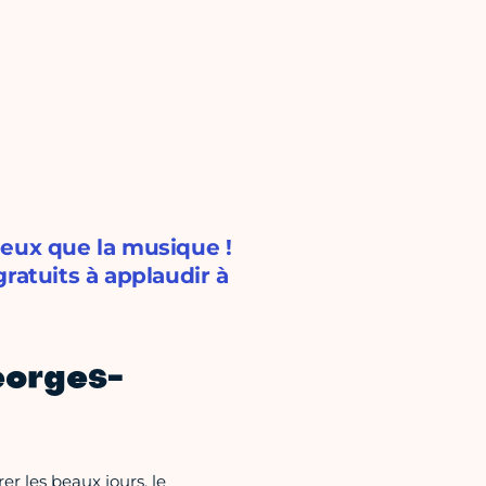
ieux que la musique !
ratuits à applaudir à
eorges-
r les beaux jours, le