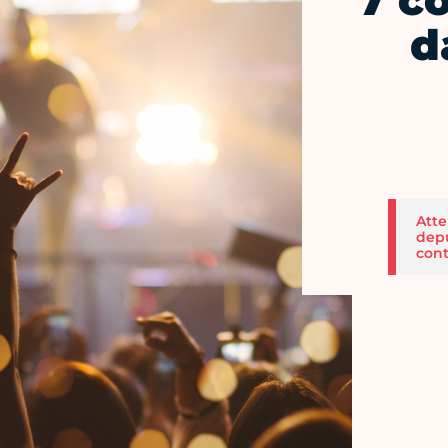
7 c
d
Atte
depu
cont