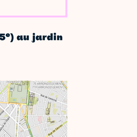
e
15
) au jardin