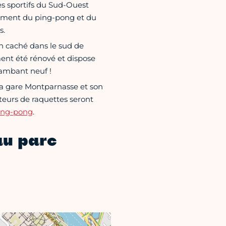
des sportifs du Sud-Ouest
alement du ping-pong et du
s.
en caché dans le sud de
ent été rénové et dispose
lambant neuf !
 la gare Montparnasse et son
teurs de raquettes seront
ing-pong
.
au parc