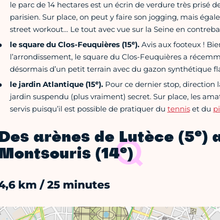
le parc de 14 hectares est un écrin de verdure très prisé 
parisien. Sur place, on peut y faire son jogging, mais ég
street workout… Le tout avec vue sur la Seine en contreba
e
le square du Clos-Feuquières (15
).
Avis aux footeux ! Bi
l’arrondissement, le square du Clos-Feuquières a récemm
désormais d’un petit terrain avec du gazon synthétique f
e
le jardin Atlantique (15
).
Pour ce dernier stop, direction
jardin suspendu (plus vraiment) secret. Sur place, les ama
servis puisqu’il est possible de pratiquer du
tennis
et du
p
e
Des arènes de Lutèce (5
) 
e
Montsouris (14
)
4,6 km / 25 minutes