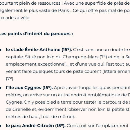
pourtant plein de ressources ! Avec une superficie de près de 
également le plus vaste de Paris… Ce qui offre pas mal de pos
balades à vélo.
Les points d’intérêt du parcours :
e
le stade Émile-Anthoine (15
).
C’est sans aucun doute le s
e
capitale. Situé non loin du Champ-de-Mars (7
) et de la S
emplacement exceptionnel… et d’une vue qui l’est tout aut
venant faire quelques tours de piste courent (littéralement
e
(7
).
e
l’île aux Cygnes (15
).
Après avoir longé les quais pendan
mètres, on arrive sur un autre endroit emblématique de l’a
Cygnes. On y pose pied à terre pour tester le parcours de 
de Grenelle et, évidemment, observer non loin la petite sta
mètres de haut, tout de même).
e
le parc André-Citroën (15
).
Construit sur l’emplacement 