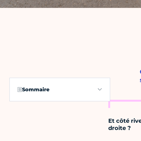
Sommaire
Et côté riv
droite ?