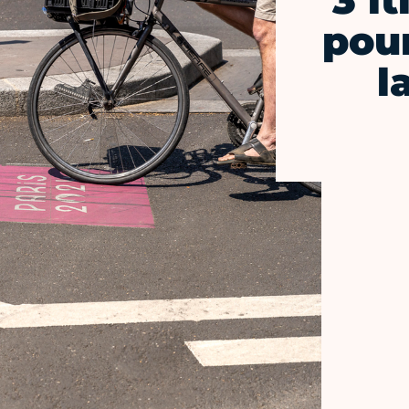
3 i
pour
l