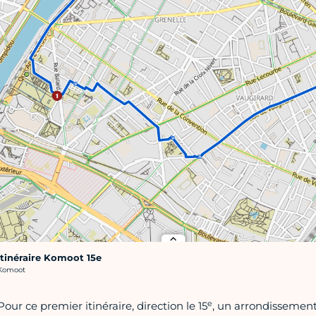
Itinéraire Komoot 15e
rédit photo :
Komoot
e
Pour ce premier itinéraire, direction le 15
, un arrondissement