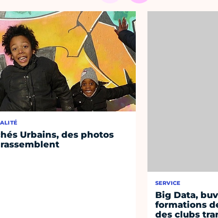
ALITÉ
chés Urbains, des photos
 rassemblent
SERVICE
Big Data, buv
formations d
des clubs tra