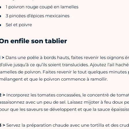
1 poivron rouge coupé en lamelles
3 pincées d’épices mexicaines
Sel et poivre
On enfile son tablier
1 >
Dans une poêle à bords hauts, faites revenir les oignons ém
d’olive jusqu’à ce qu’ils soient translucides. Ajoutez l’ail hach
lamelles de poivron. Faites revenir le tout quelques minutes 
mélangent et que le poivron commence à ramollir.
2 >
Incorporez les tomates concassées, le concentré de tomate
assaisonnez avec un peu de sel. Laissez mijoter à feu doux 
pour que les saveurs se développent et que la sauce épaississ
3 >
Servez la préparation chaude avec une tortilla et des crud