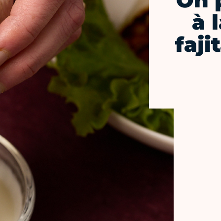
On 
à 
faji