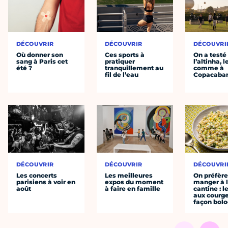
DÉCOUVRIR
DÉCOUVRIR
DÉCOUVRI
Où donner son
Ces sports à
On a testé
sang à Paris cet
pratiquer
l’altinha, l
été ?
tranquillement au
comme à
fil de l’eau
Copacaba
DÉCOUVRIR
DÉCOUVRIR
DÉCOUVRI
Les concerts
Les meilleures
On préfèr
parisiens à voir en
expos du moment
manger à 
août
à faire en famille
cantine : l
aux courge
façon bol