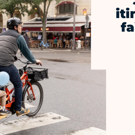
iti
fa