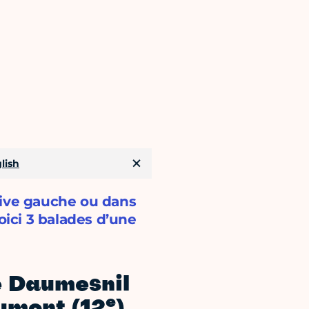
lish
rive gauche ou dans
oici 3 balades d’une
e Daumesnil
e