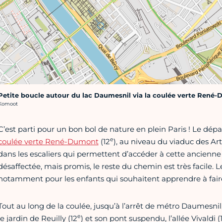
Petite boucle autour du lac Daumesnil via la coulée verte René-
rédit photo :
Komoot
C’est parti pour un bon bol de nature en plein Paris ! Le dé
e
coulée verte René-Dumont
(12
), au niveau du viaduc des Arts
dans les escaliers qui permettent d’accéder à cette ancienne
désaffectée, mais promis, le reste du chemin est très facile. Le
notamment pour les enfants qui souhaitent apprendre à faire
Tout au long de la coulée, jusqu’à l’arrêt de métro Daumesnil
e
le jardin de Reuilly (12
) et son pont suspendu, l’allée Vivaldi (