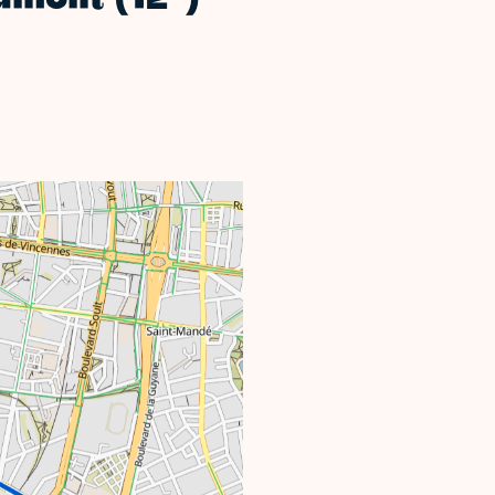
umont (12
)