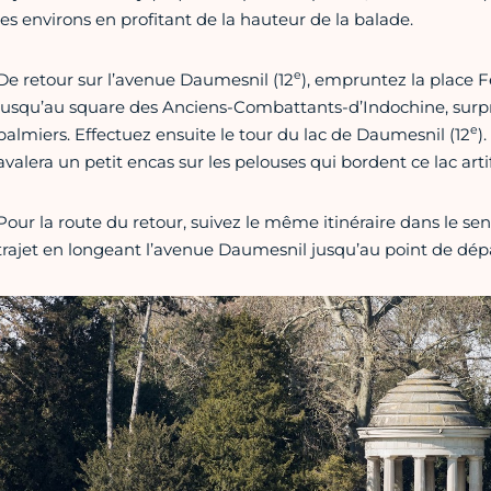
les environs en profitant de la hauteur de la balade.
e
De retour sur l’avenue Daumesnil (12
), empruntez la place F
jusqu’au square des Anciens-Combattants-d’Indochine, surpr
e
palmiers. Effectuez ensuite le tour du lac de Daumesnil (12
)
avalera un petit encas sur les pelouses qui bordent ce lac artifi
Pour la route du retour, suivez le même itinéraire dans le sen
trajet en longeant l’avenue Daumesnil jusqu’au point de dépa