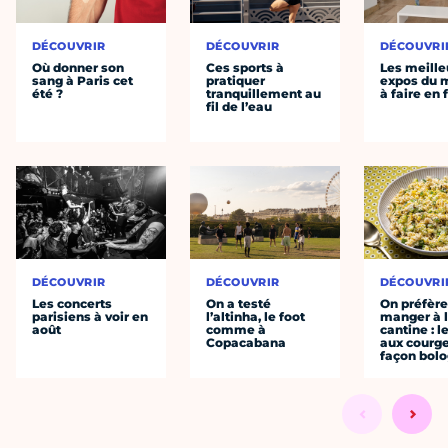
DÉCOUVRIR
DÉCOUVRIR
DÉCOUVRI
Où donner son
Ces sports à
Les meille
sang à Paris cet
pratiquer
expos du
été ?
tranquillement au
à faire en 
fil de l’eau
DÉCOUVRIR
DÉCOUVRIR
DÉCOUVRI
Les concerts
On a testé
On préfèr
parisiens à voir en
l’altinha, le foot
manger à 
août
comme à
cantine : l
Copacabana
aux courge
façon bol