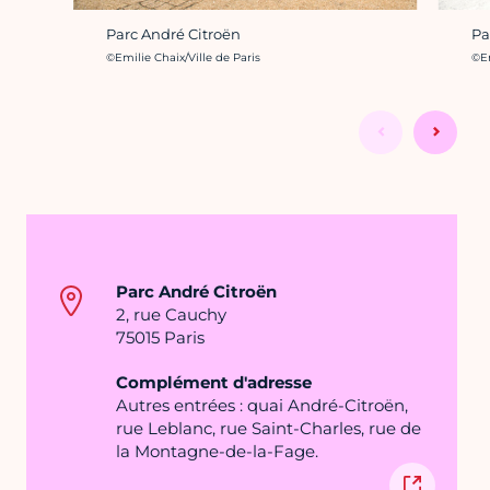
Parc André Citroën
Pa
Crédit photo :
Cré
©Emilie Chaix/Ville de Paris
©Em
Parc André Citroën
2, rue Cauchy
75015 Paris
Complément d'adresse
Autres entrées : quai André-Citroën,
rue Leblanc, rue Saint-Charles, rue de
la Montagne-de-la-Fage.