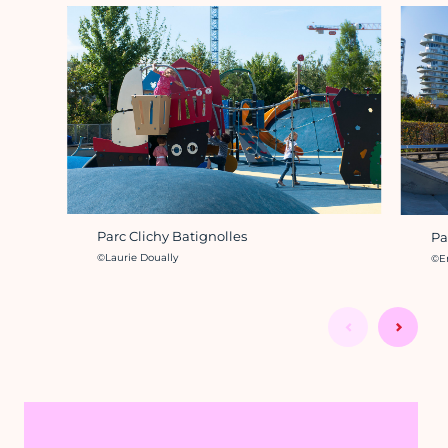
Parc Clichy Batignolles
Pa
Crédit photo :
Cré
©Laurie Doually
©Em