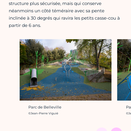
structure plus sécurisée, mais qui conserve
néanmoins un côté téméraire avec sa pente
inclinée à 30 degrés qui ravira les petits casse-cou à
partir de 6 ans.
Parc de Belleville
Pa
Crédit photo :
Cré
©Jean-Pierre Viguié
©Je