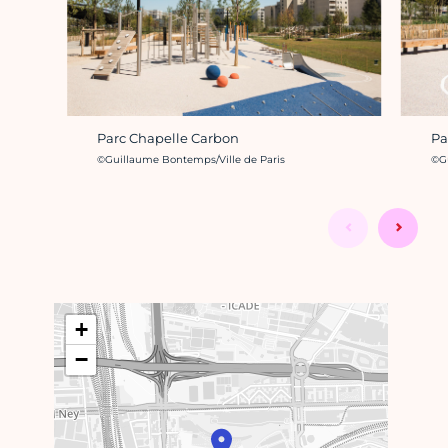
Parc Chapelle Carbon
Pa
Crédit photo :
Cré
©Guillaume Bontemps/Ville de Paris
©Gu
+
−