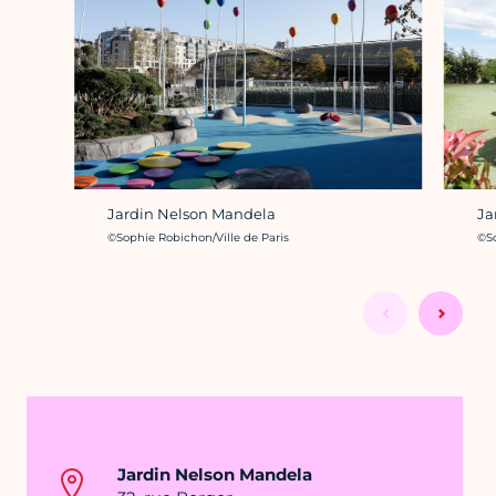
Jardin Nelson Mandela
Ja
Crédit photo :
Cré
©Sophie Robichon/Ville de Paris
©So
Jardin Nelson Mandela