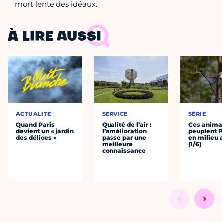
mort lente des idéaux.
À LIRE AUSSI
ACTUALITÉ
SERVICE
SÉRIE
Quand Paris
Qualité de l’air :
Ces anima
devient un « jardin
l’amélioration
peuplent 
des délices »
passe par une
en milieu 
meilleure
(1/6)
connaissance