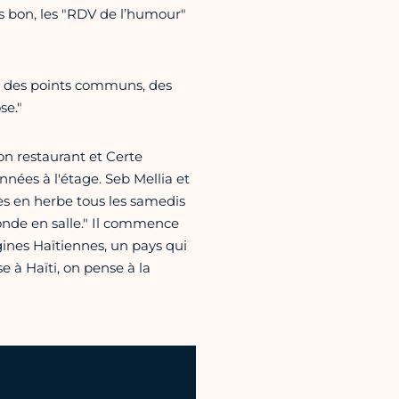
ais bon, les "RDV de l’humour"
n a des points communs, des
se."
on restaurant et Certe
nées à l'étage. Seb Mellia et
es en herbe tous les samedis
monde en salle." Il commence
gines Haïtiennes, un pays qui
 à Haïti, on pense à la