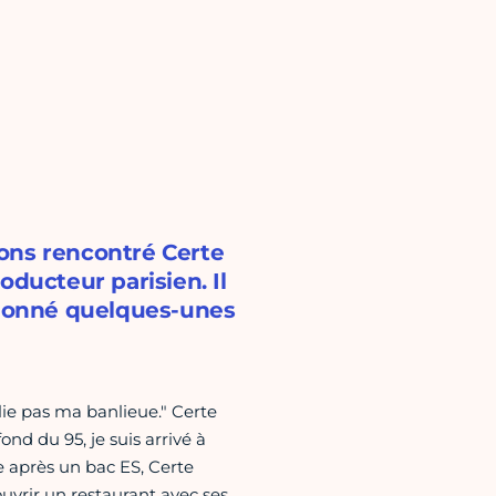
ons rencontré Certe
oducteur parisien. Il
a donné quelques-unes
blie pas ma banlieue." Certe
fond du 95, je suis arrivé à
 après un bac ES, Certe
'ouvrir un restaurant avec ses