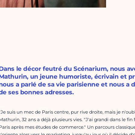
Dans le décor feutré du Scénarium, nous av
Mathurin, un jeune humoriste, écrivain et pr
nous a parlé de sa vie parisienne et nous 
de ses bonnes adresses.
"Je suis un mec de Paris centre, pur rive droite, mais je n'ou
Mathurin, 32 ans a déjà plusieurs vies. "J'ai grandi dans le fin 
Paris après mes études de commerce." Un parcours classique
s'oriente alors vers le marketing, jusqu'au jour où il décide d