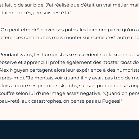
et fait bide sur bide. J'ai réalisé que c'était un vrai métier m
étaient lancés, j'en suis resté là."
"On peut être drôle avec ses potes, les faire rire parce qu'o
références communes mais monter sur scène c'est autre cho
Pendant 3 ans, les humoristes se succèdent sur la scène de s
observe et apprend. Il profite également des
master class
don
Alex Nguyen partagent alors leur expérience à des humorist
après-midi. "Je montais voir quand il n'y avait pas trop de 
alors à écrire ses premiers sketchs, sur son prénom et ses ori
souffre selon lui d'une image assez négative. "Quand on pense
pauvreté, aux catastrophes, on pense pas au Fugees!"