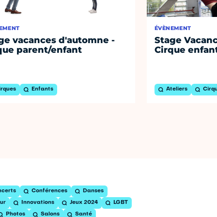
EMENT
ÉVÈNEMENT
ge vacances d'automne -
Stage Vacanc
que parent/enfant
Cirque enfant
irques
Enfants
Ateliers
Cirq
certs
Conférences
Danses
ur
Innovations
Jeux 2024
LGBT
Photos
Salons
Santé