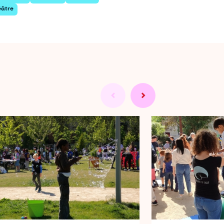
éâtre