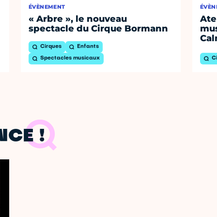
ÉVÈNEMENT
ÉVÈN
« Arbre », le nouveau
Ate
spectacle du Cirque Bormann
mus
Cal
Cirques
Enfants
Spectacles musicaux
C
CE !