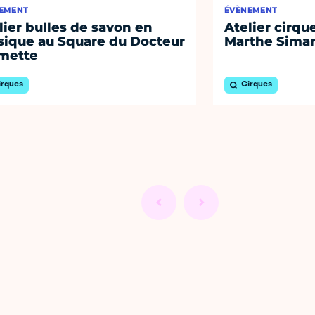
EMENT
ÉVÈNEMENT
lier bulles de savon en
Atelier cirque
ique au Square du Docteur
Marthe Simard
mette
irques
Cirques