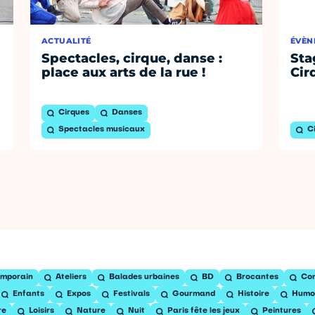
ACTUALITÉ
ÉVÈN
Spectacles, cirque, danse :
Sta
place aux arts de la rue !
Cir
Cirques
Danses
Spectacles musicaux
C
emporain
Ateliers
Balades urbaines
BD
Brocantes
Con
Enfants
Expos
Festivals
Gourmand
Histoire
Humo
re
Loisirs
Nature
Nuit
Paris fête les jeux
Peintures