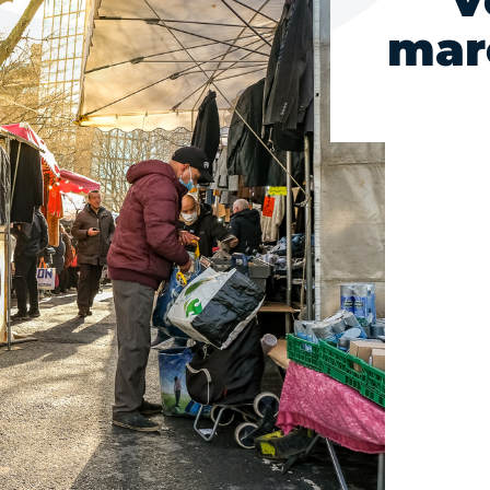
V
mar