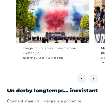
Image inoubliable sur les Champs-
Ma
Élysées (8e).
pr
ch
Crédit photo :
Joséphine Brueder / Ville de Paris
Cré
Jos
Un derby longtemps… inexistant
Étonnant, mais vrai ! Malgré leur proximité