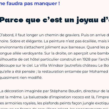
ne faudra pas manquer !
Parce que c’est un joyau d
D’abord, il faut longer un chemin de graviers. Puis on arrive
noire. Sobre et élégante. La peinture n’est pas écaillée, mais
environnants s’attachent joliment aux barreaux. Quand les po
longue allée verdoyante. Sur la droite, on aperçoit une bambo
silhouette de cet hôtel particulier construit en 1928 par l’arc
découpe sur le ciel. La Villa Windsor (autrefois château Le Bois
qu’elle a été pensée ; la restauration entamée par Mohamed 
quasiment rien modifié.
La décoration imaginée par Stéphane Boudin, directeur de la
est la même. La balustrade d’inspiration rococo est là, l’impr
les armoiries royales, les plafonds peints façon jungle exotiqu