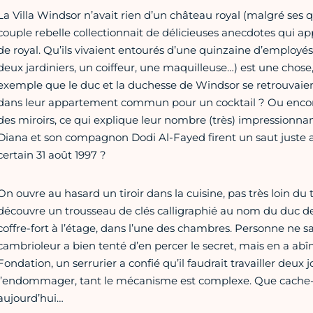
La Villa Windsor n’avait rien d’un château royal (malgré ses q
couple rebelle collectionnait de délicieuses anecdotes qui ap
de royal. Qu’ils vivaient entourés d’une quinzaine d’employés
deux jardiniers, un coiffeur, une maquilleuse…) est une chose
exemple que le duc et la duchesse de Windsor se retrouvaie
dans leur appartement commun pour un cocktail ? Ou encore
des miroirs, ce qui explique leur nombre (très) impressionnan
Diana et son compagnon Dodi Al-Fayed firent un saut juste av
certain 31 août 1997 ?
On ouvre au hasard un tiroir dans la cuisine, pas très loin du 
découvre un trousseau de clés calligraphié au nom du duc de W
coffre-fort à l’étage, dans l’une des chambres. Personne ne sai
cambrioleur a bien tenté d’en percer le secret, mais en a abî
Fondation, un serrurier a confié qu’il faudrait travailler deux j
l’endommager, tant le mécanisme est complexe. Que cache-t-i
aujourd’hui…