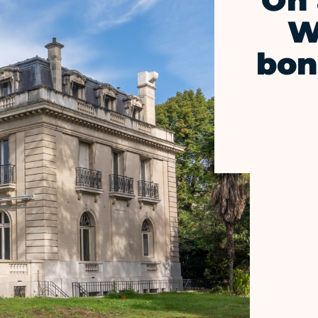
On 
W
bon