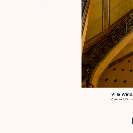
Villa Wind
Crédit photo :
Clément Dorval