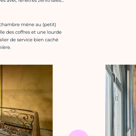
és avec fenêtres zénithales…
e chambre mène au (petit)
lle des coffres et une lourde
calier de service bien caché
ière.