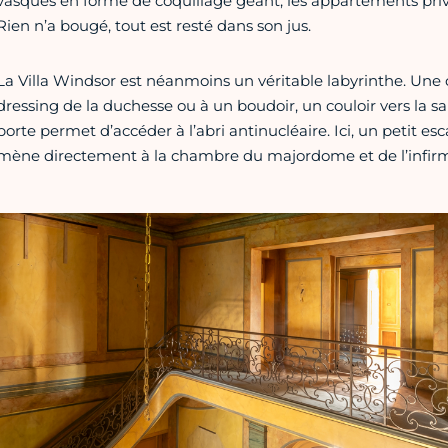
vasques en forme de coquillage géant, les appartements priv
Rien n’a bougé, tout est resté dans son jus.
La Villa Windsor est néanmoins un véritable labyrinthe. Un
dressing de la duchesse ou à un boudoir, un couloir vers la sa
porte permet d’accéder à l’abri antinucléaire. Ici, un petit es
mène directement à la chambre du majordome et de l’infirm