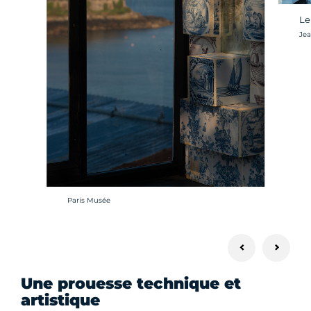
Le
Cré
Je
Crédit photo :
Paris Musée
Une prouesse technique et
artistique