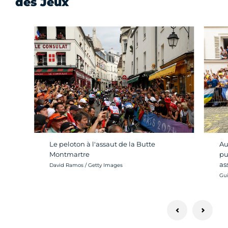
des Jeux
Au
Le peloton à l'assaut de la Butte
pu
Montmartre
as
Crédit photo :
David Ramos / Getty Images
Cré
Gui