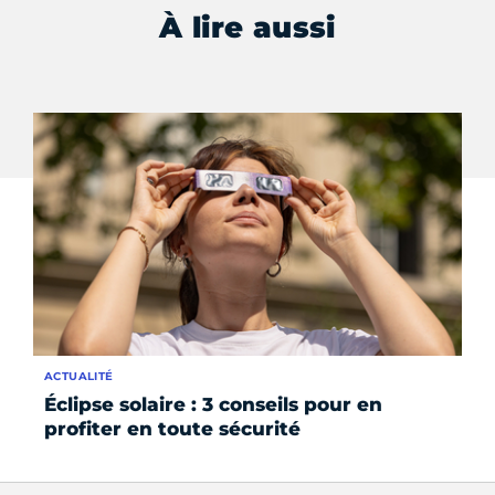
À lire aussi
ACTUALITÉ
AC
Éclipse solaire : 3 conseils pour en
ZO
profiter en toute sécurité
au