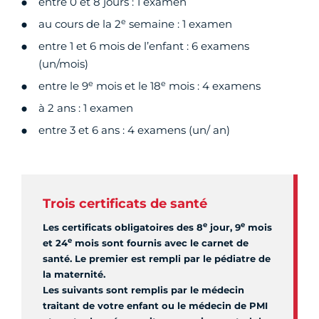
entre 0 et 8 jours : 1 examen
e
au cours de la 2
semaine : 1 examen
entre 1 et 6 mois de l’enfant : 6 examens
(un/mois)
e
e
entre le 9
mois et le 18
mois : 4 examens
à 2 ans : 1 examen
entre 3 et 6 ans : 4 examens (un/ an)
Trois certificats de santé
e
e
Les certificats obligatoires des 8
jour, 9
mois
e
et 24
mois sont fournis avec le carnet de
santé. Le premier est rempli par le pédiatre de
la maternité.
Les suivants sont remplis par le médecin
traitant de votre enfant ou le médecin de PMI