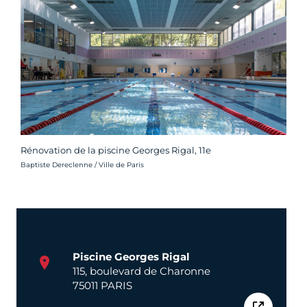
Rénovation de la piscine Georges Rigal, 11e
Crédit photo :
Baptiste Dereclenne / Ville de Paris
Piscine Georges Rigal
115, boulevard de Charonne
75011 PARIS