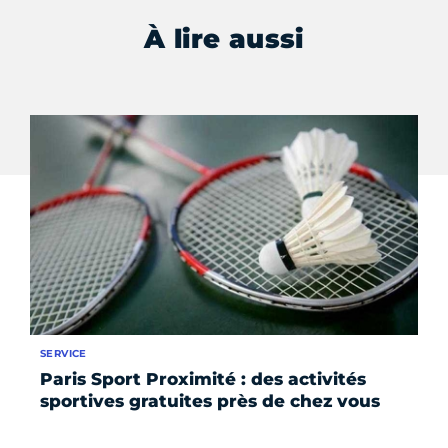
À lire aussi
SERVICE
RE
Paris Sport Proximité : des activités
Ch
sportives gratuites près de chez vous
a 
la