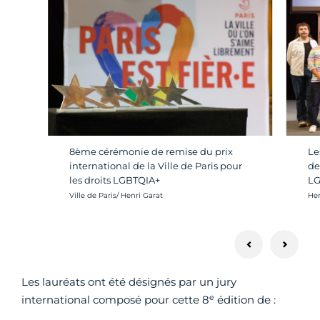
8ème cérémonie de remise du prix
Le
international de la Ville de Paris pour
de
les droits LGBTQIA+
LG
Crédit photo :
Cré
Ville de Paris/ Henri Garat
Hen
Les lauréats ont été désignés par un jury
e
international composé pour cette 8
édition de :