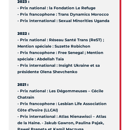
2023 :
- Prix national : la Fondation Le Refuge
- Prix francophone : Trans Dynamics Morocco
- Prix international : Sexual Minorities Uganda
2022 :
- Prix national : Réseau Santé Trans (ReST) ;
Mention spéciale : Suzette Robichon
- Prix francophone : Free Senegal ; Mention
spéciale : Abdellah Taïa
- Prix international : Insight Ukraine et sa
présidente Olena Shevchenko
2021 :
- Prix national : Les Dégommeuses – Cécile
Chatrain
- Prix francophone : Lesbian Life Association
Côte d’Ivoire (LLCAI)
- Prix international : Atlas Nienawisci – Atlas
de la Haine. - Jakub Gawron, Paulina Pajak,
Paweł Preneta et Kamil Maczuga