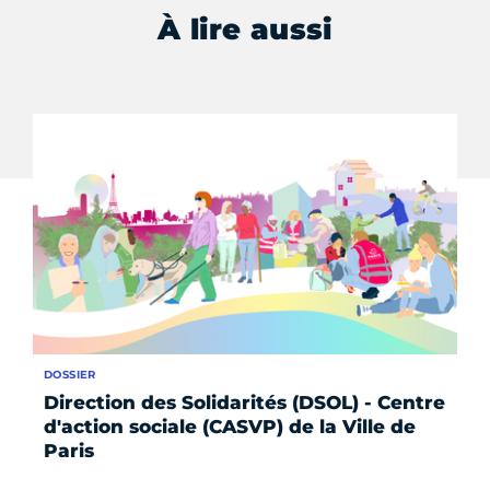
À lire aussi
DOSSIER
SE
Direction des Solidarités (DSOL) - Centre
La
d'action sociale (CASVP) de la Ville de
Paris