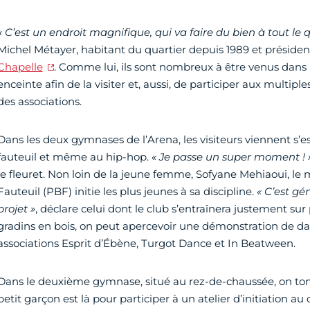
« C’est un endroit magnifique, qui va faire du bien à tout le q
Michel Métayer, habitant du quartier depuis 1989 et président
Chapelle
.
Comme lui, ils sont nombreux à être venus dans l
enceinte afin de la visiter et, aussi, de participer aux multip
des associations.
Dans les deux gymnases de l’Arena, les visiteurs viennent s’es
fauteuil et même au hip-hop.
« Je passe un super moment ! 
le fleuret. Non loin de la jeune femme, Sofyane Mehiaoui, le
Fauteuil (PBF) initie les plus jeunes à sa discipline.
« C’est gén
projet »
, déclare celui dont le club s’entraînera justement sur 
gradins en bois, on peut apercevoir une démonstration de da
associations Esprit d’Ébène, Turgot Dance et In Beatween.
Dans le deuxième gymnase, situé au rez-de-chaussée, on tom
petit garçon est là pour participer à un atelier d’initiation 