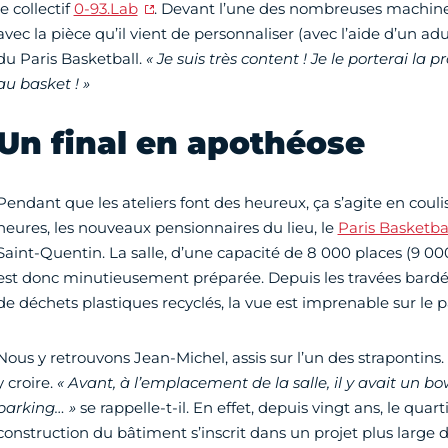
le collectif
0-93.Lab
. Devant l’une des nombreuses machines
avec la pièce qu’il vient de personnaliser (avec l’aide d’un a
du Paris Basketball.
« Je suis très content ! Je le porterai la p
au basket ! »
Un final en apothéose
Pendant que les ateliers font des heureux, ça s’agite en coulis
heures, les nouveaux pensionnaires du lieu, le
Paris Basketba
Saint-Quentin. La salle, d’une capacité de 8 000 places (9 00
est donc minutieusement préparée. Depuis les travées bardée
de déchets plastiques recyclés, la vue est imprenable sur le p
Nous y retrouvons Jean-Michel, assis sur l’un des strapontin
y croire.
« Avant, à l’emplacement de la salle, il y avait un bow
parking… »
se rappelle-t-il. En effet, depuis vingt ans, le quar
construction du bâtiment s’inscrit dans un projet plus lar