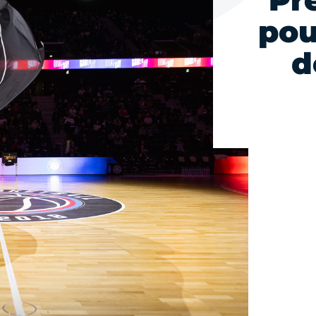
Pr
pou
d