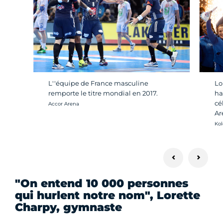
L''équipe de France masculine
Lo
remporte le titre mondial en 2017.
ha
cé
Crédit photo :
Accor Arena
Ar
Cré
Kol
"On entend 10 000 personnes
qui hurlent notre nom", Lorette
Charpy, gymnaste