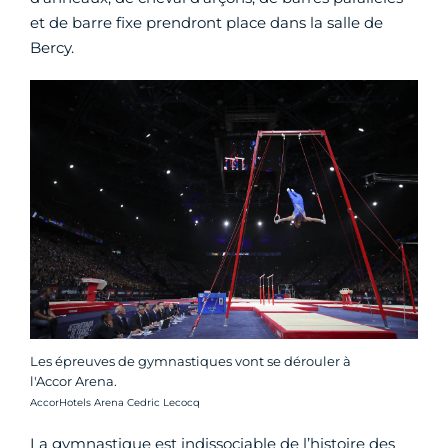
et de barre fixe prendront place dans la salle de
Bercy.
Les épreuves de gymnastiques vont se dérouler à
l'Accor Arena.
Crédit photo :
AccorHotels Arena Cedric Lecocq
La gymnastique est indissociable de l’histoire des