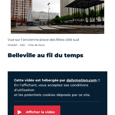
Vue sur l'ancienne place des fêtes côté sud
Crédit photo :
DHAAP - DAC - Ville de Paris
Belleville au fil du temps
Vidéo Dailymotion
Cette vidéo est hébergée par
dailymotion.com
En l'affichant, vous acceptez ses conditions
d'utilisation
et les potentiels cookies déposés par ce site.
Afficher la vidéo