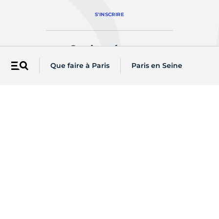
S'INSCRIRE
Sur les réseaux
Que faire à Paris
Paris en Seine
Menu
Une question ?
CONTACTEZ-NOUS
Retrouvez les actualités de votre
arrondissement