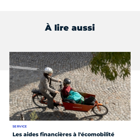
À lire aussi
SERVICE
FO
Les aides financières à l'écomobilité
42