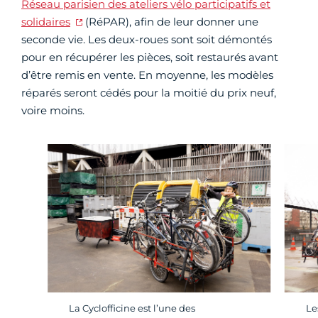
Réseau parisien des ateliers vélo participatifs et
solidaires
(RéPAR), afin de leur donner une
seconde vie. Les deux-roues sont soit démontés
pour en récupérer les pièces, soit restaurés avant
d’être remis en vente. En moyenne, les modèles
réparés seront cédés pour la moitié du prix neuf,
voire moins.
La Cyclofficine est l’une des
Le