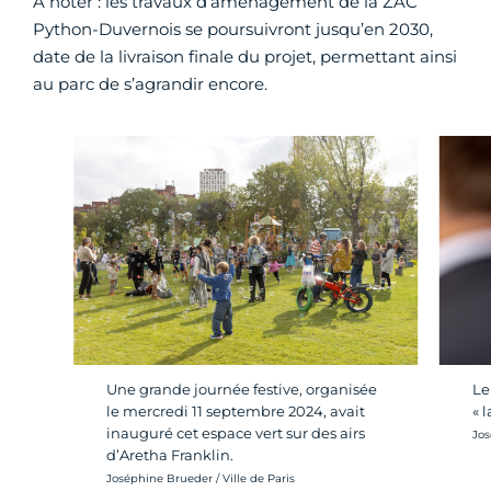
À noter : les travaux d’aménagement de la ZAC
Python-Duvernois se poursuivront jusqu’en 2030,
date de la livraison finale du projet, permettant ainsi
au parc de s’agrandir encore.
Une grande journée festive, organisée
Le
le mercredi 11 septembre 2024, avait
« 
inauguré cet espace vert sur des airs
Cré
Jos
d’Aretha Franklin.
Crédit photo :
Joséphine Brueder / Ville de Paris