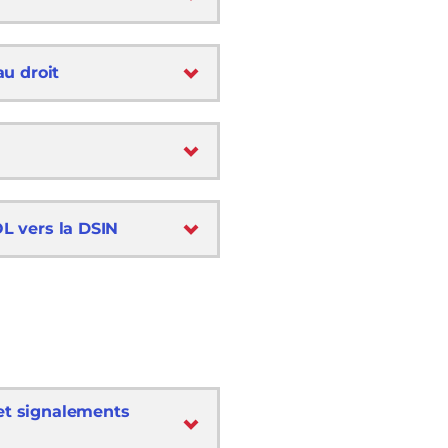
au droit
OL vers la DSIN
 et signalements