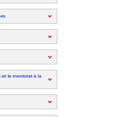
ées
et le mentorat à la