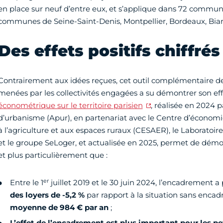
en place sur neuf d’entre eux, et s’applique dans 72 communes,
communes de Seine-Saint-Denis, Montpellier, Bordeaux, Biar
Des effets positifs chiffrés
Contrairement aux idées reçues, cet outil complémentaire d
menées par les collectivités engagées a su démontrer son eff
économétrique sur le territoire parisien
, réalisée en 2024 pa
d’urbanisme (Apur), en partenariat avec le Centre d’économi
à l’agriculture et aux espaces ruraux (CESAER), le Laboratoir
et le groupe SeLoger, et actualisée en 2025, permet de démontr
et plus particulièrement que :
er
Entre le 1
juillet 2019 et le 30 juin 2024, l’encadrement a
des loyers de -5,2 %
par rapport à la situation sans encad
moyenne de 984 € par an
;
L’effet de l’encadrement est plus important pour les p