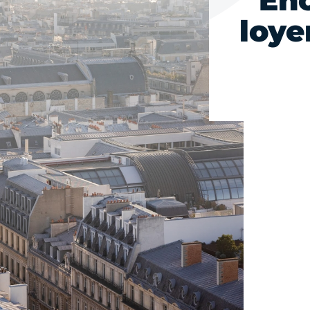
En
loye