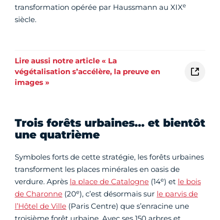
e
transformation opérée par Haussmann au XIX
siècle.
Lire aussi notre article « La
végétalisation s’accélère, la preuve en
images »
Trois forêts urbaines… et bientôt
une quatrième
Symboles forts de cette stratégie, les forêts urbaines
transforment les places minérales en oasis de
e
verdure. Après
la place de Catalogne
(14
) et
le bois
e
de Charonne
(20
), c’est désormais sur
le parvis de
l’Hôtel de Ville
(Paris Centre) que s’enracine une
troisième forêt urbaine. Avec ses 150 arbres et