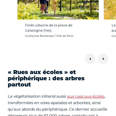
Forêt urbaine de la place de
Le
Catalogne (14e).
pu
Crédit photo :
Cré
Guillaume Bontemps / Ville de Paris
Gui
« Rues aux écoles » et
périphérique : des arbres
partout
La végétalisation s’étend aussi
aux rues aux écoles
,
transformées en voies apaisées et arborées, ainsi
qu’aux abords du périphérique. Ce dernier accueille
désormais plus de 57 000 arbres, contribuant à