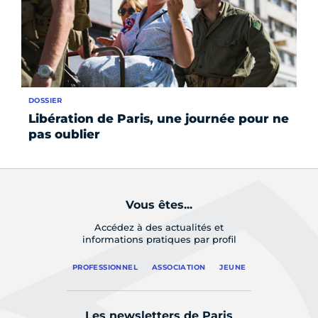
DOSSIER
LE 
Libération de Paris, une journée pour ne
La
pas oublier
de
Vous êtes...
Accédez à des actualités et
informations pratiques par profil
PROFESSIONNEL
ASSOCIATION
JEUNE
Les newsletters de Paris