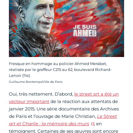
Fresque en hommage au policier Ahmed Merabet,
réalisée par le graffeur C215 au 62, boulevard Richard-
Lenoir (11e).
Crédit photo :
Guillaume Bontemps/Ville de Paris
Oui, très nettement. D’abord,
le street art a été un
vecteur important
de la réaction aux attentats de
janvier 2015. Une série documentaire des Archives
de Paris et l’ouvrage de Marie Christian,
Le
S
treet
art et Charlie : la mémoire des murs
,
en
témoignent. Certaines de ses œuvres sont encore