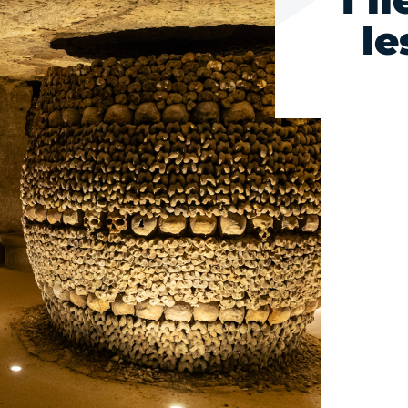
1 l
le