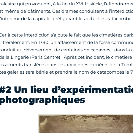
e
calcaire qui provoquent, à la fin du XVIII
siècle, l’effondreme
et même de bâtiments. Ces drames conduisent à l’interdiction
l’intérieur de la capitale, préfigurant les actuelles catacombes
Car à cette interdiction s’ajoute le fait que les cimetières par
Littéralement. En 1780, un affaissement de la fosse commu
conduit au déversement de centaines de cadavres… dans la 
de la Lingerie (Paris Centre) ! Après cet incident, le cimetière
ossements transférés dans les anciennes carrières de la Tomb
ces galeries sera bénie et prendra le nom de catacombes le 7 
#2 Un lieu d’expérimentat
photographiques