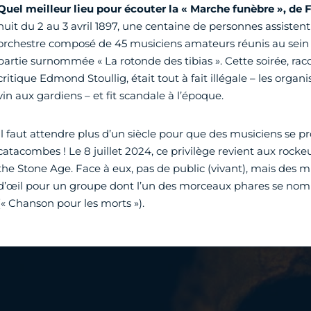
Quel meilleur lieu pour écouter la « Marche funèbre », de 
nuit du 2 au 3 avril 1897, une centaine de personnes assiste
orchestre composé de 45 musiciens amateurs réunis au sein
partie surnommée « La rotonde des tibias ». Cette soirée, ra
critique Edmond Stoullig, était tout à fait illégale – les organ
vin aux gardiens – et fit scandale à l’époque.
Il faut attendre plus d’un siècle pour que des musiciens se 
catacombes ! Le 8 juillet 2024, ce privilège revient aux rock
the Stone Age. Face à eux, pas de public (vivant), mais des mil
d’œil pour un groupe dont l’un des morceaux phares se n
(« Chanson pour les morts »).
Vidéo Youtube