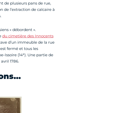
nt de plusieurs pans de rue,
 de l’extraction de calcaire à
.
isiens « débordent ».
ne
du cimetière des Innocents
cave d’un immeuble de la rue
 est fermé et tous les
e
e-Issoire (14
). Une partie de
avril 1786.
ions…