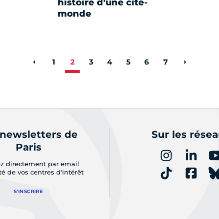
histoire d’une cité-
monde
1
2
3
4
5
6
7
Page précédente
Page sui
 newsletters de
Sur les rése
Paris
z directement par email
ité de vos centres d'intérêt
S'INSCRIRE