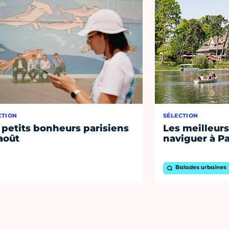
CTION
SÉLECTION
 petits bonheurs parisiens
Les meilleurs
août
naviguer à Pa
Balades urbaines