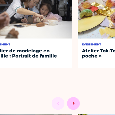
EMENT
ÉVÈNEMENT
lier de modelage en
Atelier Tok-T
ille : Portrait de famille
poche »