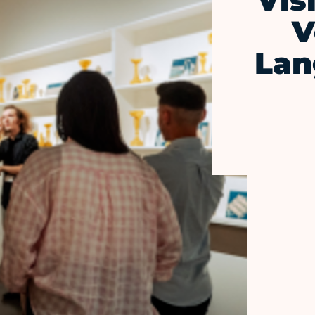
Vis
V
Lan