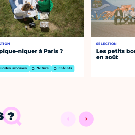
CTION
SÉLECTION
pique-niquer à Paris ?
Les petits bo
en août
alades urbaines
Nature
Enfants
 ?