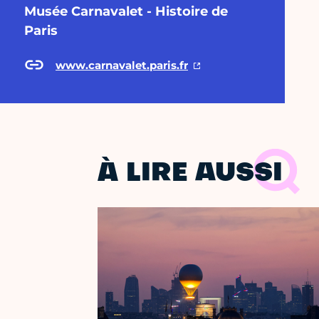
Musée Carnavalet - Histoire de
Paris
www.carnavalet.paris.fr
À LIRE AUSSI