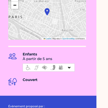
−
Leaflet
|
Map data ©
OpenStreetMap
contributors
Enfants
À partir de 5 ans
Couvert
Évènement proposé par :