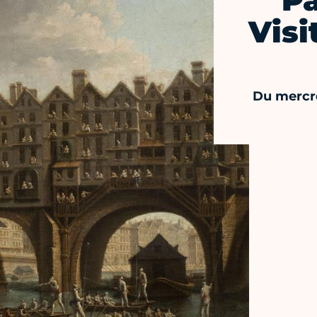
Pa
Visi
Du mercre