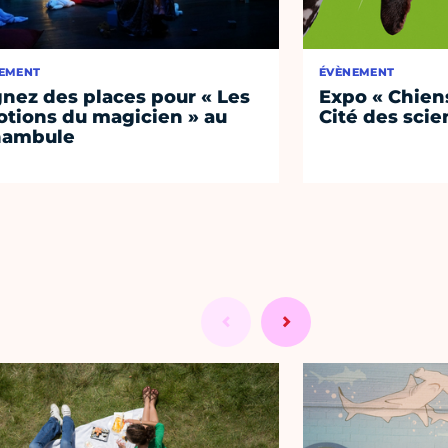
EMENT
ÉVÈNEMENT
nez des places pour « Les
Expo « Chiens
tions du magicien » au
Cité des sci
nambule