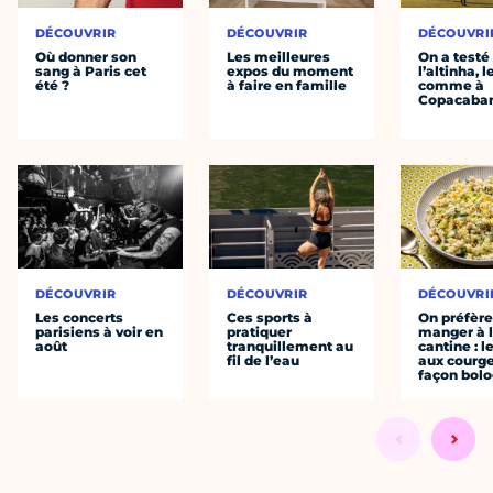
DÉCOUVRIR
DÉCOUVRIR
DÉCOUVRI
Où donner son
Les meilleures
On a testé
sang à Paris cet
expos du moment
l’altinha, l
été ?
à faire en famille
comme à
Copacaba
DÉCOUVRIR
DÉCOUVRIR
DÉCOUVRI
Les concerts
Ces sports à
On préfèr
parisiens à voir en
pratiquer
manger à 
août
tranquillement au
cantine : l
fil de l’eau
aux courge
façon bol