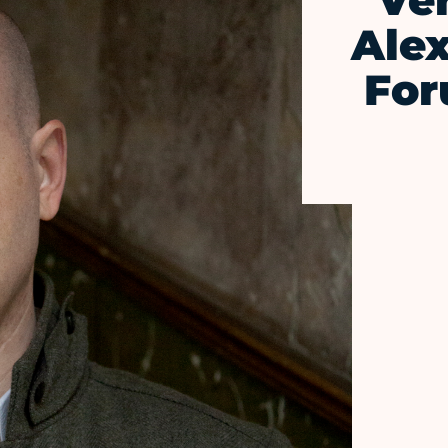
Ve
Alex
For