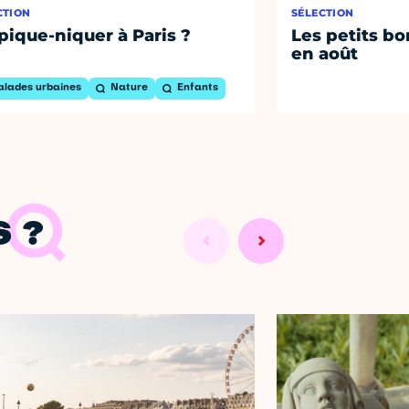
CTION
SÉLECTION
pique-niquer à Paris ?
Les petits bo
en août
alades urbaines
Nature
Enfants
 ?