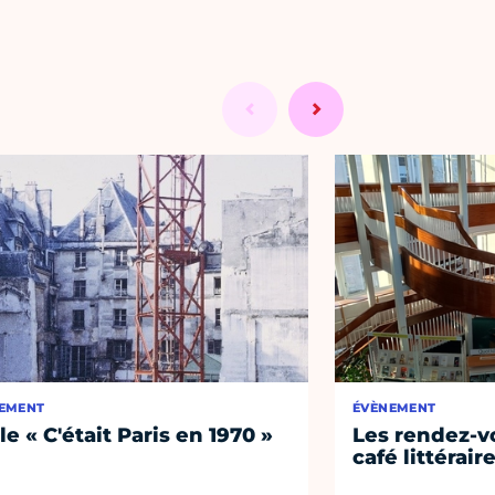
EMENT
ÉVÈNEMENT
le « C'était Paris en 1970 »
Les rendez-vo
café littérair