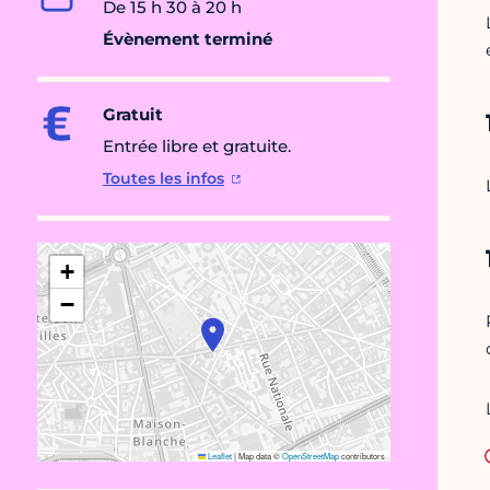
De 15 h 30 à 20 h
Évènement terminé
Gratuit
Entrée libre et gratuite.
Toutes les infos
+
−
Leaflet
|
Map data ©
OpenStreetMap
contributors