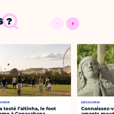
 ?
UVRIR
DÉCOUVRIR
a testé l’altinha, le foot
Connaissez-vo
mme à Copacabana
amants maudi