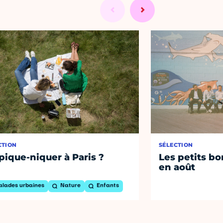
CTION
SÉLECTION
pique-niquer à Paris ?
Les petits bo
en août
alades urbaines
Nature
Enfants