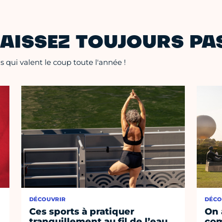
AISSEZ TOUJOURS PAS
 qui valent le coup toute l'année !
DÉCOUVRIR
DÉCO
Ces sports à pratiquer
On 
tranquillement au fil de l’eau
co