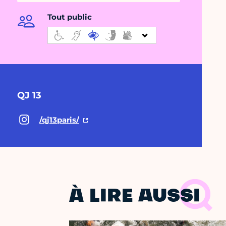
Tout public
QJ 13
/qj13paris/
À LIRE AUSSI