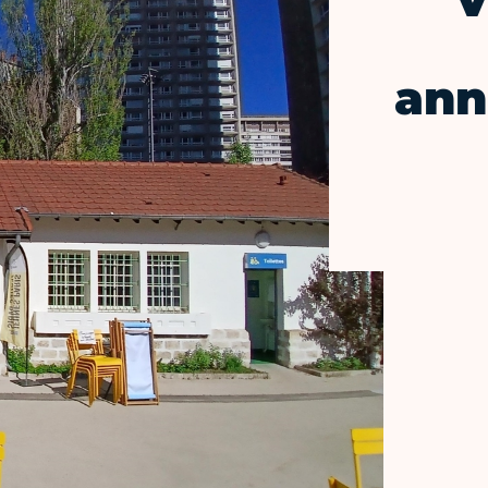
V
ann