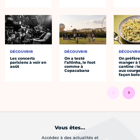
DÉCOUVRIR
DÉCOUVRIR
DÉCOUVRI
Les concerts
On a testé
On préfèr
parisiens à voir en
l’altinha, le foot
manger à 
août
comme à
cantine : l
Copacabana
aux courge
façon bol
Vous êtes...
Accédez à des actualités et