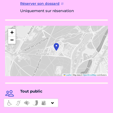
Réserver son dossard
Uniquement sur réservation
+
−
Leaflet
|
Map data ©
OpenStreetMap
contributors
Tout public