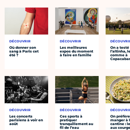
DÉCOUVRIR
DÉCOUVRIR
DÉCOUVRI
Où donner son
Les meilleures
On a testé
sang à Paris cet
expos du moment
l’altinha, l
été ?
à faire en famille
comme à
Copacaba
DÉCOUVRIR
DÉCOUVRIR
DÉCOUVRI
Les concerts
Ces sports à
On préfèr
parisiens à voir en
pratiquer
manger à 
août
tranquillement au
cantine : l
fil de l’eau
aux courge