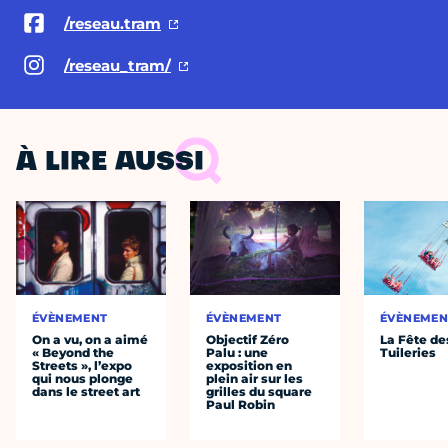
/reseau.tram
/reseau_tram/
À LIRE AUSSI
ÉVÈNEMENT
ÉVÈNEMENT
ÉVÈNEMEN
On a vu, on a aimé
Objectif Zéro
La Fête de
« Beyond the
Palu : une
Tuileries
Streets », l’expo
exposition en
qui nous plonge
plein air sur les
dans le street art
grilles du square
Paul Robin