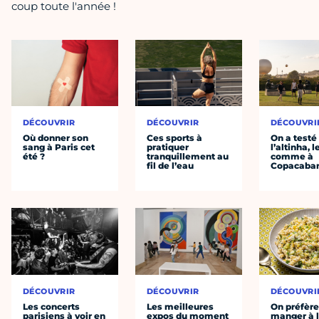
coup toute l'année !
DÉCOUVRIR
DÉCOUVRIR
DÉCOUVRI
Où donner son
Ces sports à
On a testé
sang à Paris cet
pratiquer
l’altinha, l
été ?
tranquillement au
comme à
fil de l’eau
Copacaba
DÉCOUVRIR
DÉCOUVRIR
DÉCOUVRI
Les concerts
Les meilleures
On préfèr
parisiens à voir en
expos du moment
manger à 