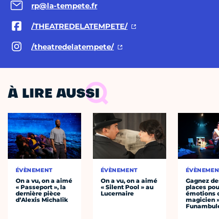
rp@la-tempete.fr
/THEATREDELATEMPETE/
/theatredelatempete/
À LIRE AUSSI
ÉVÈNEMENT
ÉVÈNEMENT
ÉVÈNEMEN
On a vu, on a aimé
On a vu, on a aimé
Gagnez de
« Passeport », la
« Silent Pool » au
places pou
dernière pièce
Lucernaire
émotions 
d’Alexis Michalik
magicien 
Funambul