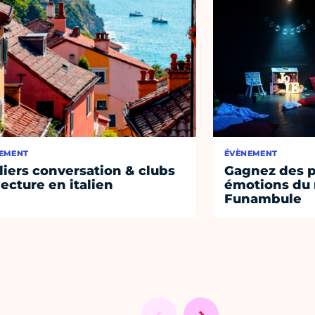
EMENT
ÉVÈNEMENT
liers conversation & clubs
Gagnez des p
lecture en italien
émotions du 
Funambule