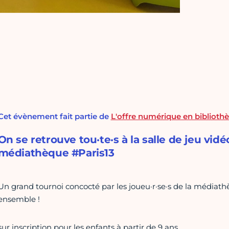
Cet évènement fait partie de
L'offre numérique en biblioth
On se retrouve tou·te·s à la salle de jeu vidé
médiathèque #Paris13
Un grand tournoi concocté par les joueu·r·se·s de la médiathèq
ensemble !
sur inscription pour les enfants à partir de 9 ans