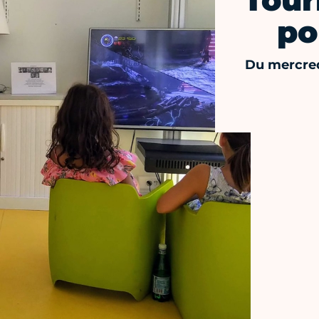
Tour
po
Du mercred