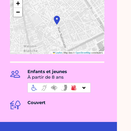
+
−
Leaflet
|
Map data ©
OpenStreetMap
contributors
Enfants et jeunes
À partir de 8 ans
Couvert