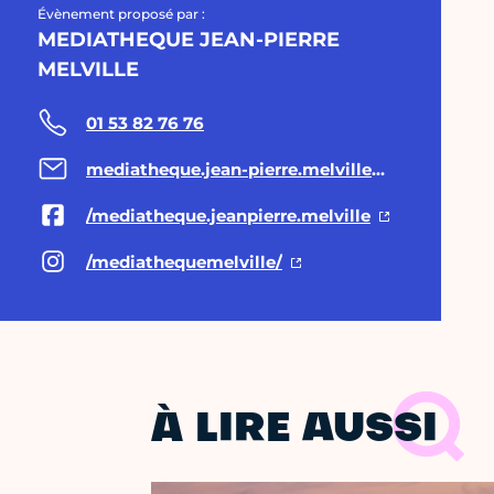
Évènement proposé par :
MEDIATHEQUE JEAN-PIERRE
MELVILLE
01 53 82 76 76
mediatheque.jean-pierre.melville@paris.fr
/mediatheque.jeanpierre.melville
/mediathequemelville/
À LIRE AUSSI