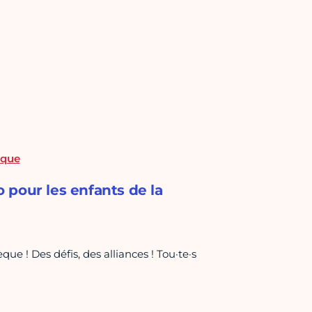
èque
o pour les enfants de la
ue ! Des défis, des alliances ! Tou·te·s