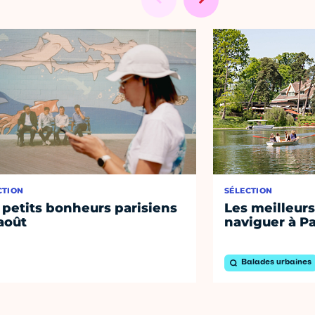
CTION
SÉLECTION
 petits bonheurs parisiens
Les meilleurs
août
naviguer à Pa
Balades urbaines